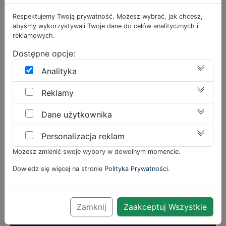
PRO 650
Respektujemy Twoją prywatność. Możesz wybrać, jak chcesz,
abyśmy wykorzystywali Twoje dane do celów analitycznych i
WISCHPFLEGE SUPER
reklamowych.
Dostępne opcje:
METALLIC AG
Analityka
BV-PFLEGE
Reklamy
METALLIC MATT
Dane użytkownika
Personalizacja reklam
METALLIC HOSPITAL
Możesz zmienić swoje wybory w dowolnym momencie.
Powierzchnie ponadpodłogowe
Dowiedz się więcej na stronie
Polityka Prywatności
.
NEO GLASSPRAY
Zamknij
Zaakceptuj Wszystkie
NEO PRO 460