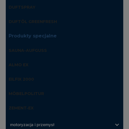
DUFTSPRAY
DUFTÖL GREENFRESH
Produkty specjalne
SAUNA-AUFGUSS
ALMO EX
EILFIX 2000
MÖBELPOLITUR
ZEMENT-EX
motoryzacja i przemysł