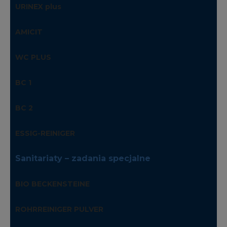
URINEX plus
AMICIT
WC PLUS
BC 1
BC 2
ESSIG-REINIGER
Sanitariaty – zadania specjalne
BIO BECKENSTEINE
ROHRREINIGER PULVER