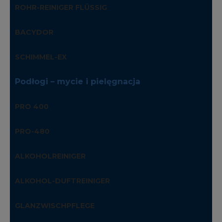
ROHR-REINIGER FLÜSSIG
BACYDOR
SCHIMMEL-EX
Podłogi – mycie i pielęgnacja
PRO 400
PRO-480
ALKOHOLREINIGER
ALKOHOL-DUFTREINIGER
GLANZWISCHPFLEGE