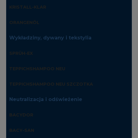
KRISTALL-KLAR
ORANGENÖL
Wykładziny, dywany i tekstylia
SPRÜH-EX
TEPPICHSHAMPOO NEU
TEPPICHSHAMPOO NEU SZCZOTKA
Neutralizacja i odświeżenie
BACYDOR
BACY-SAN