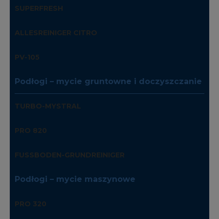
SUPERFRESH
ALLESREINIGER CITRO
PV-105
Podłogi – mycie gruntowne i doczyszczanie
TURBO-MYSTRAL
PRO 820
FUSSBODEN-GRUNDREINIGER
Podłogi – mycie maszynowe
PRO 320